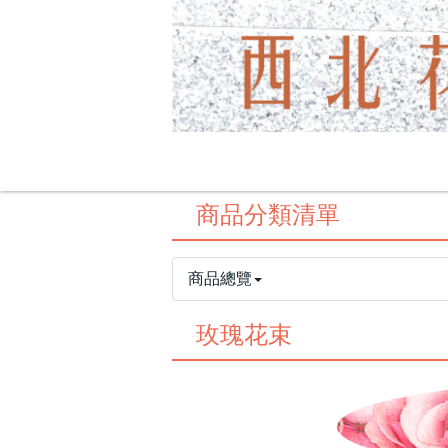
商品分類清單
商品總覽
玫瑰花束