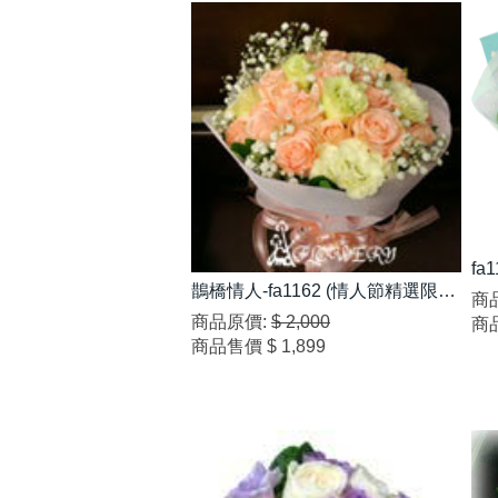
f
鵲橋情人-fa1162 (情人節精選限量
束
商
降價花束)
商品原價:
$ 2,000
商
商品售價
$ 1,899