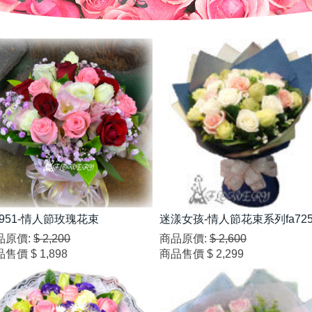
a9951-情人節玫瑰花束
迷漾女孩-情人節花束系列fa725
品原價:
$ 2,200
商品原價:
$ 2,600
品售價
$ 1,898
商品售價
$ 2,299