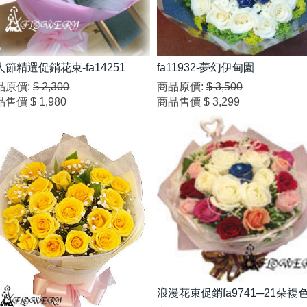
人節精選促銷花束-fa14251
fa11932-夢幻伊甸園
品原價:
$ 2,300
商品原價:
$ 3,500
品售價
$ 1,980
商品售價
$ 3,299
浪漫花束促銷fa9741─21朵複