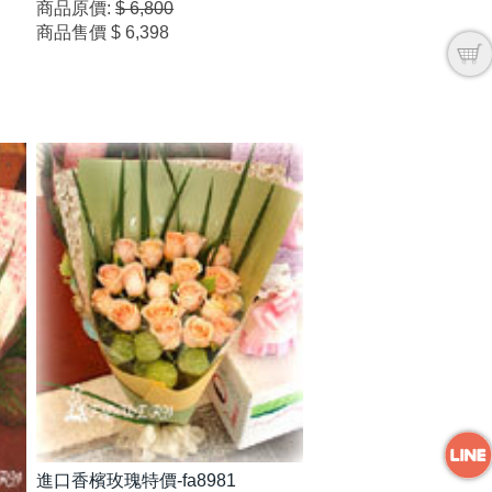
選108朵玫瑰金莎花束
商品原價:
$ 6,800
商品售價
$ 6,398
進口香檳玫瑰特價-fa8981