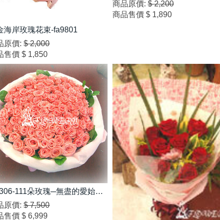
瑰(中間1朵藍玫)
商品原價:
$ 2,200
商品售價
$ 1,890
金海岸玫瑰花束-fa9801
品原價:
$ 2,000
品售價
$ 1,850
9306-111朵玫瑰─無盡的愛始終
一(情人節精選)
品原價:
$ 7,500
品售價
$ 6,999