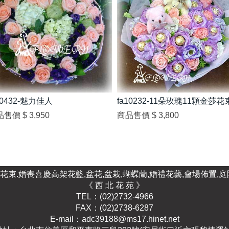
10432-魅力佳人
fa10232-11朵玫瑰11顆金莎花
情人節系列特選十倍的愛
品售價
$ 3,950
商品售價
$ 3,800
束.婚喪喜慶高架花籃,盆花,盆栽,蝴蝶蘭,婚禮花藝,會場佈置,
《 西 北 花 苑 》
TEL：(02)2732-4966
FAX：(02)2738-6287
E-mail：adc39188@ms17.hinet.net