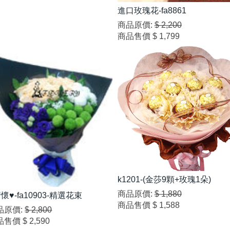
進口玫瑰花-fa8861
商品原價:
$ 2,200
商品售價
$ 1,799
k1201-(金莎9顆+玫瑰1朵)
商品原價:
$ 1,880
懷♥-fa10903-精選花束
商品售價
$ 1,588
品原價:
$ 2,800
品售價
$ 2,590