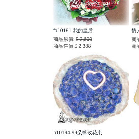
fa10181-我的皇后
情
商品原價:
$ 2,600
商
商品售價
$ 2,388
商
b10194-99朵藍玫花束