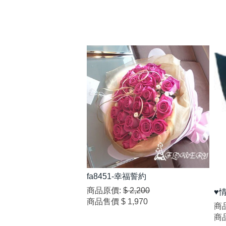
fa8451-幸福誓約
商品原價:
$ 2,200
♥情
商品售價
$ 1,970
商
商