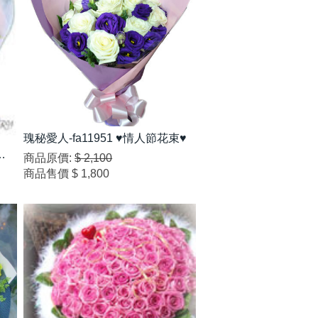
瑰秘愛人-fa11951 ♥情人節花束♥
夢
商品原價:
$ 2,100
商品售價
$ 1,800