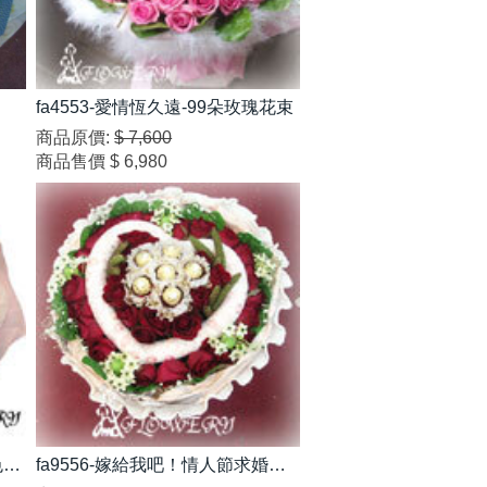
fa4553-愛情恆久遠-99朵玫瑰花束
商品原價:
$ 7,600
商品售價
$ 6,980
色玫
fa9556-嫁給我吧！情人節求婚精