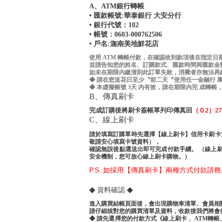
A、ATM銀行轉帳
• 匯款帳號:華泰銀行 大安分行
• 銀行代號：102
• 帳號：0603-000762506
• 戶名:迦南美地鮮花店
使用 ATM 轉帳付款，在確認收到款項後在指定日
並請告知您的姓名、訂購款式、匯款時間與匯款金額
如未在期限內繳清則此訂單失敗，消費者亦無法再
◆ 請在您送花日至少〝前二天〞使用任一金融行 庫或
◆ 本虛擬帳號 3天 內有效，請在期限內完 成轉
B、傳真刷卡
完成訂購後將刷卡簽帳單列印傳真回
（０2）27
C、線上刷卡
請於填寫訂購單時先選擇【線上刷卡】信用卡刷卡
敬請安心填寫卡號資料），
確認無誤後點選送出即可完成付款手續。 （線上刷 卡
安全機制，您可放心線上刷卡購物。）
P.S. 如採用【傳真刷卡】兩種方式付款
◆
◆
資料確認
進入購買結帳頁面後，會出現購物車清單、會員相
請仔細核對您的購買清單及資料，收款後我們將會
◆ 請先選擇您的付款方式《線上刷卡 、ATM轉