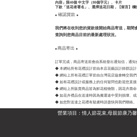
內容」限40個 中文字（80個字元）、卡片
下款「送花者署名」、選擇送花日期，【留言】欄
確認貨款
◆
◆
我們將在收到您的貨款後開始商品寄送，期間會員
查詢到您商品目前的最新處理狀況。
商品寄出
◆
◆
訂單完成，商品寄送前會由系統發出通知信，通知
◆ 本網站所有花禮設計皆由本店花藝設計師群設計
◆ 網站上所有花禮訂單皆由台灣花店協會轉交我
◆ 如有花禮設計或服務上的任何疑問也歡迎您直
◆ 網站上所販賣商品皆為鮮花植物類，因花卉壽
◆ 如花卉禮品在送達時因為搬運途中受到損壞、
◆ 如您對送達之花禮有疑慮時請盡快與我們聯絡。
營業項目：情人節花束,母親節康乃馨花