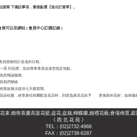
位請寫 下備註事項，最後點選【送出訂貨單】。
可以至網站 ( 會員中心訂購記錄 )
會員貨物預計送達的日期。
一系 列花禮，並由專車專員送達您指定地點。
們為您竭誠服務。
接與我們聯絡
命有限故無法提供七天鑑賞期。
或花朵枯萎，經查責任歸屬配送花店時，則當負責花店給予 更換新的花材，如損傷嚴重
束.婚喪喜慶高架花籃,盆花,盆栽,蝴蝶蘭,婚禮花藝,會場佈置,
《 西 北 花 苑 》
TEL：(02)2732-4966
FAX：(02)2738-6287