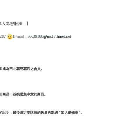
將有專人為您服務。】
287
E-mail :
adc39188@ms17.hinet.net
即成為西北花苑花店之會員。
的商品，並挑選您中意的商品。
說明，最後決定要購買的數量再點選 "加入購物車"。