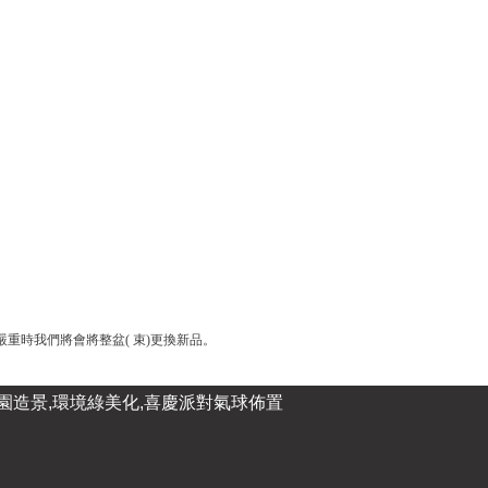
時我們將會將整盆( 束)更換新品。
庭園造景,環境綠美化,喜慶派對氣球佈置