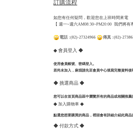
訂購流程
如您有任何疑問，歡迎您在上班時間來電
【 週一~週六AM08:30~PM20:00 我們
電話 :(02)-27324966
傳真 :(02)-27386
◆ 會員登入 ◆
使用會員帳號、密碼登入。
若尚未加入，麻煩請先至會員中心填寫完整資料後
◆ 挑選商品 ◆
您可以在首頁商品區中瀏覽所有的商品或相關推薦
◆
◆
加入購物車
點選您想要購買的商品，裡頭會有詳細介紹此商品的
◆ 付款方式 ◆