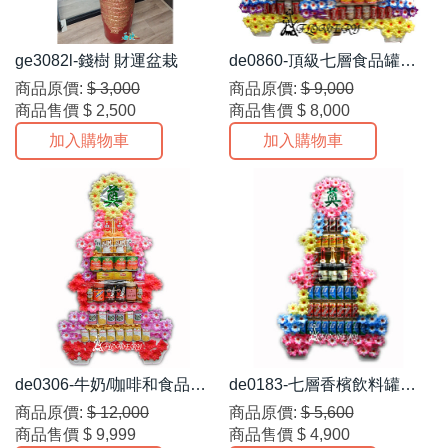
ge3082l-錢樹 財運盆栽
de0860-頂級七層食品罐頭
座(雞精水蜜桃等...)
商品原價:
$ 3,000
商品原價:
$ 9,000
商品售價
$ 2,500
商品售價
$ 8,000
加入購物車
加入購物車
de0306-牛奶/咖啡和食品頂
de0183-七層香檳飲料罐頭
級罐頭七層座乙對
座乙對
商品原價:
$ 12,000
商品原價:
$ 5,600
商品售價
$ 9,999
商品售價
$ 4,900