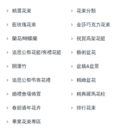
精選花束
花束分類
藍玫瑰花束
金莎巧克力花束
蘭花/蝴蝶蘭
祝賀高架花籃
追思公祭花籃/喪禮花籃
藝術盆花
開運竹
盆栽&盆景
追思公祭弔喪花禮
精緻盆花
婚禮會場佈置
精典羅馬花柱
春節過年花卉
排行花束
畢業花束專區