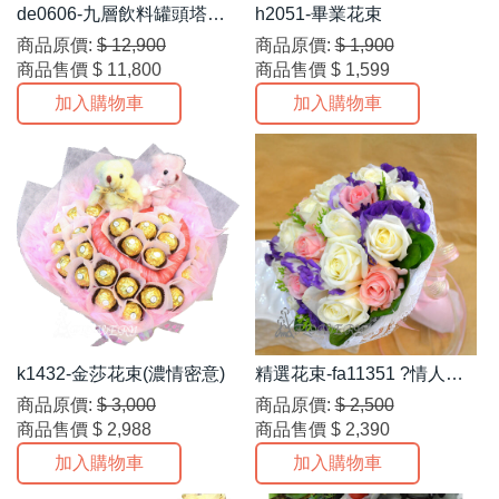
de0606-九層飲料罐頭塔乙
h2051-畢業花束
對
商品原價:
$ 12,900
商品原價:
$ 1,900
商品售價
$ 11,800
商品售價
$ 1,599
加入購物車
加入購物車
k1432-金莎花束(濃情密意)
精選花束-fa11351 ?情人節
促銷花束再特價??
商品原價:
$ 3,000
商品原價:
$ 2,500
商品售價
$ 2,988
商品售價
$ 2,390
加入購物車
加入購物車