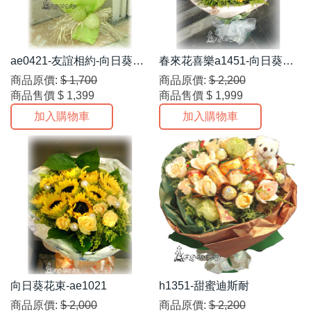
ae0421-友誼相約-向日葵花
春來花喜樂a1451-向日葵花
束
束系列
商品原價:
$ 1,700
商品原價:
$ 2,200
商品售價
$ 1,399
商品售價
$ 1,999
加入購物車
加入購物車
向日葵花束-ae1021
h1351-甜蜜迪斯耐
商品原價:
$ 2,000
商品原價:
$ 2,200