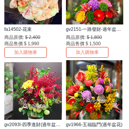
fa14502-花束
gv2151-一路發財-過年盆花
(開幕 喬遷 新居落成!)
商品原價:
$ 2,400
商品原價:
$ 1,800
商品售價
$ 1,990
商品售價
$ 1,500
加入購物車
加入購物車
gv2093l-四季進財(過年盆
gv1966-五福臨門(過年盆花)