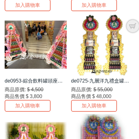
加入購物車
加入購物車
de0953-綜合飲料罐頭座乙
de0725-九層洋九禮盒罐頭
對
塔
商品原價:
$ 4,500
商品原價:
$ 55,000
商品售價
$ 3,800
商品售價
$ 48,000
加入購物車
加入購物車