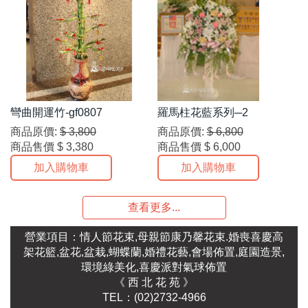
彎曲開運竹-gf0807
羅馬柱花藍系列─2
商品原價:
$ 3,800
商品原價:
$ 6,800
商品售價
$ 3,380
商品售價
$ 6,000
加入購物車
加入購物車
查看更多...
營業項目：情人節花束,母親節康乃馨花束.婚喪喜慶高
架花籃,盆花,盆栽,蝴蝶蘭,婚禮花藝,會場佈置,庭園造景,
環境綠美化,喜慶派對氣球佈置
《 西 北 花 苑 》
TEL：(02)2732-4966