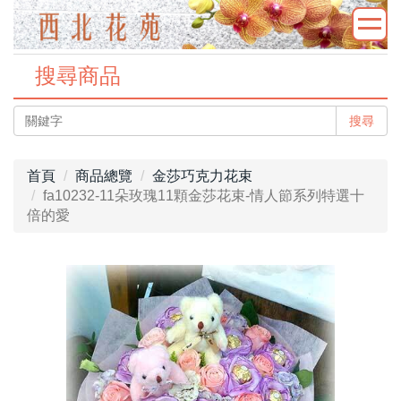
搜尋商品
搜尋
首頁
商品總覽
金莎巧克力花束
fa10232-11朵玫瑰11顆金莎花束-情人節系列特選十
倍的愛