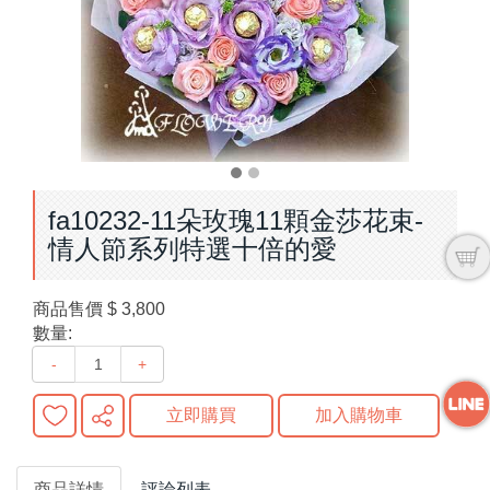
fa10232-11朵玫瑰11顆金莎花束-
情人節系列特選十倍的愛
商品售價
$ 3,800
數量:
-
+
立即購買
加入購物車
商品詳情
評論列表